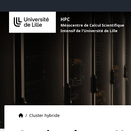
Aller au menu
Aller au contenu
Aller au pied de page
HPC
Mésocentre de Calcul Scientifique
Intensif de l'Université de Lille
Accueil
Accueil
/
Cluster hybride